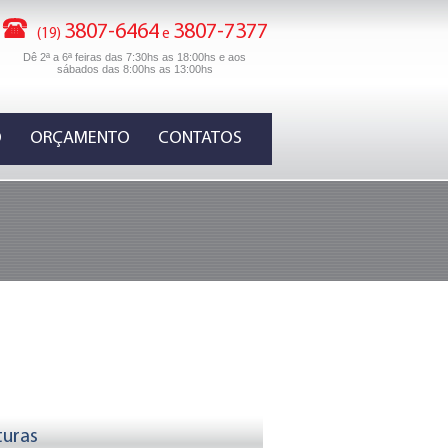
3807-6464
3807-7377
(19)
e
Dê 2ª a 6ª feiras das 7:30hs as 18:00hs e aos
sábados das 8:00hs as 13:00hs
O
ORÇAMENTO
CONTATOS
uras