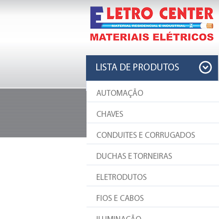
LISTA DE PRODUTOS
AUTOMAÇÃO
PRODUTOS
CHAVES
Sempre as melhores e mais famosas m
CONDUITES E CORRUGADOS
DUCHAS
DUCHAS E TORNEIRAS
ELETRODUTOS
Simplicidade e eficiência
FIOS E CABOS