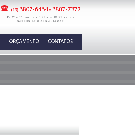
3807-6464
3807-7377
(19)
e
Dê 2ª a 6ª feiras das 7:30hs as 18:00hs e aos
sábados das 8:00hs as 13:00hs
O
ORÇAMENTO
CONTATOS