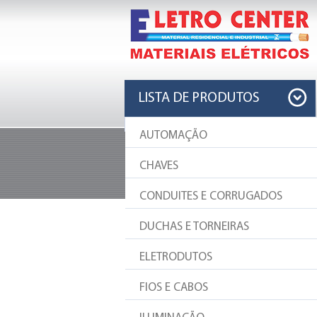
LISTA DE PRODUTOS
AUTOMAÇÃO
PRODUTOS
CHAVES
Sempre as melhores e mais famosas m
CONDUITES E CORRUGADOS
AQUECEDOR
DUCHAS E TORNEIRAS
ELETRODUTOS
Simplidade e eficiência.
FIOS E CABOS